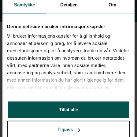
Samtykke
Detaljer
Om
Denne nettsiden bruker informasjonskapsler
Vi bruker informasjonskapsler for å gi innhold og
annonser et personlig preg, for å levere sosiale
Individuell
mediefunksjoner og for å analysere trafikken vår. Vi deler
dessuten informasjon om hvordan du bruker nettstedet
blodprøvesammensetning -
vårt, med partnerne våre innen sosiale medier,
basert på dine behov
annonsering og analysearbeid, som kan kombinere den
med annen informasjon du har gjort tilgjengelig for dem,
eller som de har samlet inn gjennom din bruk av
Før oppstart fyller du ut en helseprofil.
tjenestene deres.
Den gir legen grunnlag for å sette opp en
Tillat alle
blodprøve som er relevant for deg –
enten du har spesifikke plager, arvelig
Tilpass