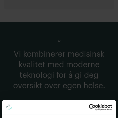
Vi kombinerer medisinsk
kvalitet med moderne
teknologi for å gi deg
oversikt over egen helse.
—
Dr. Arne Sæter