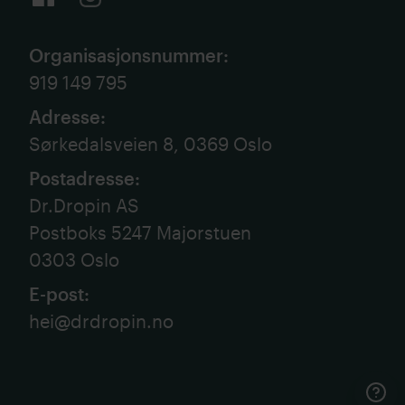
Organisasjonsnummer
:
919 149 795
Adresse
:
Sørkedalsveien 8, 0369 Oslo
Postadresse
:
Dr.Dropin AS
Postboks 5247 Majorstuen
0303 Oslo
E-post
:
hei@drdropin.no
Kont