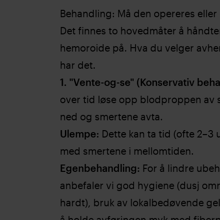
Behandling: Må den opereres eller
Det finnes to hovedmåter å håndte
hemoroide på. Hva du velger avhe
har det.
1. "Vente-og-se" (Konservativ beh
over tid løse opp blodproppen av s
ned og smertene avta.
Ulempe:
Dette kan ta tid (ofte 2–3 
med smertene i mellomtiden.
Egenbehandling:
For å lindre ube
anbefaler vi god hygiene (dusj omr
hardt), bruk av lokalbedøvende gel 
å holde avføringen myk med fiberpr