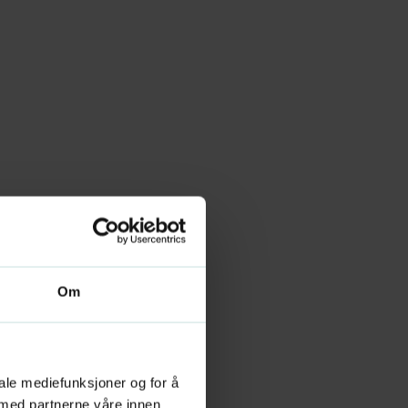
Om
iale mediefunksjoner og for å
 med partnerne våre innen