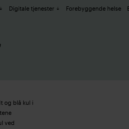
Digitale tjenester
Forebyggende helse
m
 og blå kul i
rtene
ul ved