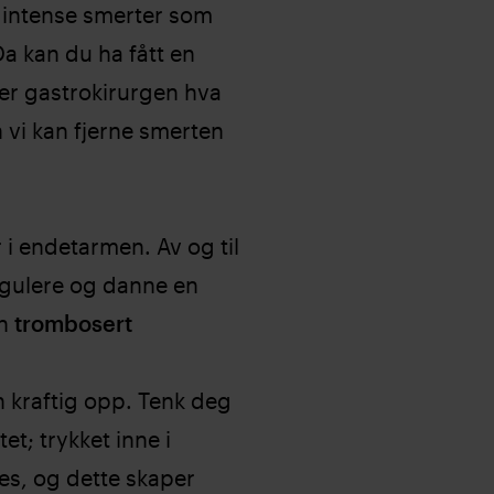
intense smerter som
 Da kan du ha fått en
er gastrokirurgen hva
n vi kan fjerne smerten
i endetarmen. Av og til
agulere og danne en
en
trombosert
 kraftig opp. Tenk deg
et; trykket inne i
kes, og dette skaper