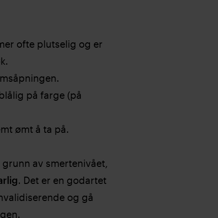
r ofte plutselig og er
k.
rmsåpningen.
 blålig på farge (på
mt ømt å ta på.
å grunn av smertenivået,
arlig
. Det er en godartet
invalidiserende og gå
agen.