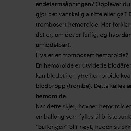
endetarmsåpningen? Opplever du 
gjør det vanskelig å sitte eller gå?
trombosert hemoroide. Her forklar
det er, om det er farlig, og hvorda
umiddelbart.
Hva er en trombosert hemoroide?
En hemoroide er utvidede blodårer 
kan blodet i en ytre hemoroide ko
blodpropp (trombe). Dette kalles 
hemoroide
.
Når dette skjer, hovner hemoroiden
en ballong som fylles til bristepunkt
"ballongen" blir høyt, huden strek