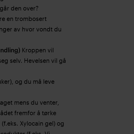
 går den over?
re en trombosert
nger av hvor vondt du
andling)
Kroppen vil
eg selv. Hevelsen vil gå
uker), og du må leve
haget mens du venter,
ådet fremfor å tørke
(f.eks. Xylocain gel) og
odukter (f.eks. Vi-