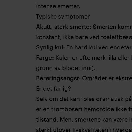
intense smerter.
Typiske symptomer
Akutt, sterk smerte:
Smerten komme
konstant, ikke bare ved toalettbesø
Synlig kul:
En hard kul ved endeta
Farge:
Kulen er ofte mørk lilla eller
grunn av blodet inni).
Berøringsangst:
Området er ekstre
Er det farlig?
Selv om det kan føles dramatisk p
er en trombosert hemoroide
ikke f
tilstand. Men, smertene kan være 
sterkt utover livskvaliteten i hverd