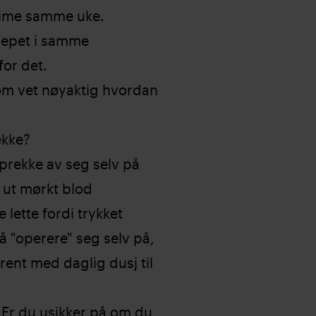
 time samme uke.
repet i samme
or det.
om vet nøyaktig hvordan
ekke?
sprekke av seg selv på
 ut mørkt blod
 lette fordi trykket
å "operere" seg selv på,
rent med daglig dusj til
Er du usikker på om du