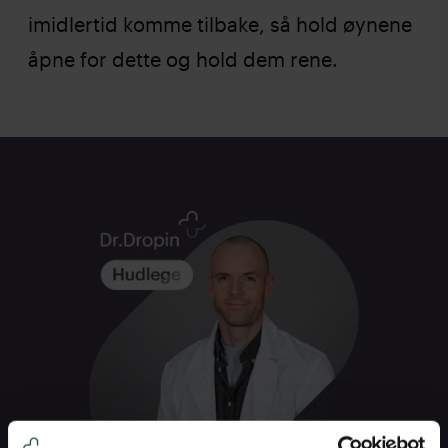
imidlertid komme tilbake, så hold øynene
åpne for dette og hold dem rene.