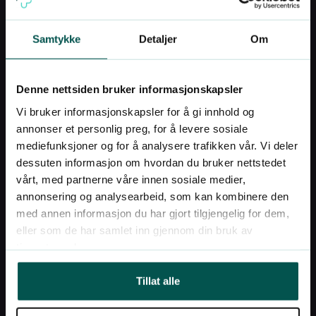
Samtykke
Detaljer
Om
Denne nettsiden bruker informasjonskapsler
Slik kan Dr. Dropin hjelpe
Vi bruker informasjonskapsler for å gi innhold og
deg
annonser et personlig preg, for å levere sosiale
mediefunksjoner og for å analysere trafikken vår. Vi deler
dessuten informasjon om hvordan du bruker nettstedet
Hos Dr.Dropin kan du komme til erfarne
vårt, med partnerne våre innen sosiale medier,
annonsering og analysearbeid, som kan kombinere den
hudspesialister som kan diagnostisere og
med annen informasjon du har gjort tilgjengelig for dem,
behandle alle hudlidelser. Dr.Dropin er
eller som de har samlet inn gjennom din bruk av
tjenestene deres.
opptatt av å tilby gode hudtjenester til en
fast og forutsigbar pris, og med kort
Tillat alle
ventetid.