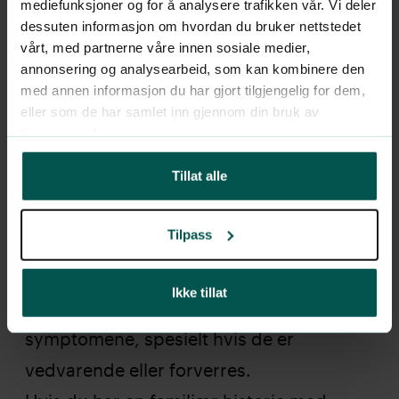
Brystforstørrelse:
I sjeldne tilfeller kan
mediefunksjoner og for å analysere trafikken vår. Vi deler
dessuten informasjon om hvordan du bruker nettstedet
testikkelkreft forårsake en økning i
vårt, med partnerne våre innen sosiale medier,
bryststørrelse hos menn på grunn av
annonsering og analysearbeid, som kan kombinere den
med annen informasjon du har gjort tilgjengelig for dem,
hormonelle endringer.
eller som de har samlet inn gjennom din bruk av
tjenestene deres.
Tillat alle
Tilpass
Når bør du søke lege
Ikke tillat
Hvis du opplever noen av de nevnte
symptomene, spesielt hvis de er
vedvarende eller forverres.