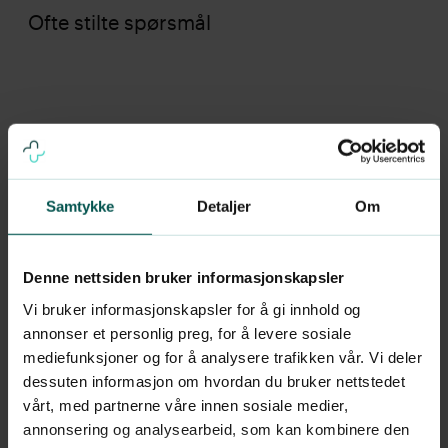
Ofte stilte spørsmål
Kan vorter smitte fra føtter til
hender?
Samtykke
Detaljer
Om
Ja, kommer man i direkte kontakt med
Denne nettsiden bruker informasjonskapsler
vorter på føtter, og det viruset finner en
inngangsport i huden på hender (f eks en
Vi bruker informasjonskapsler for å gi innhold og
annonser et personlig preg, for å levere sosiale
liten rift) så kan det oppstå vorter på
mediefunksjoner og for å analysere trafikken vår. Vi deler
hender. vorter kan også spre seg fra en
dessuten informasjon om hvordan du bruker nettstedet
finger til en annen, fra en hånd til den
vårt, med partnerne våre innen sosiale medier,
andre etc.
annonsering og analysearbeid, som kan kombinere den