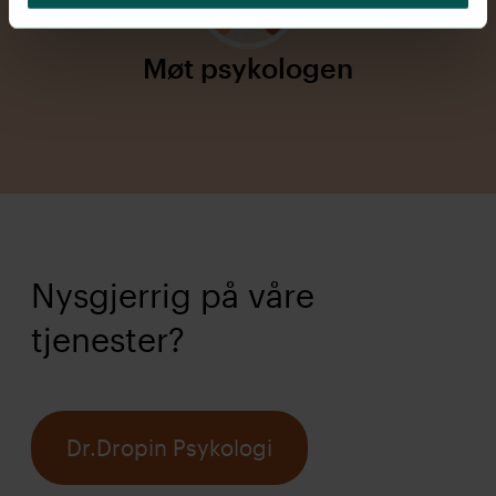
Møt psykologen
Nysgjerrig på våre
tjenester?
Dr.Dropin Psykologi