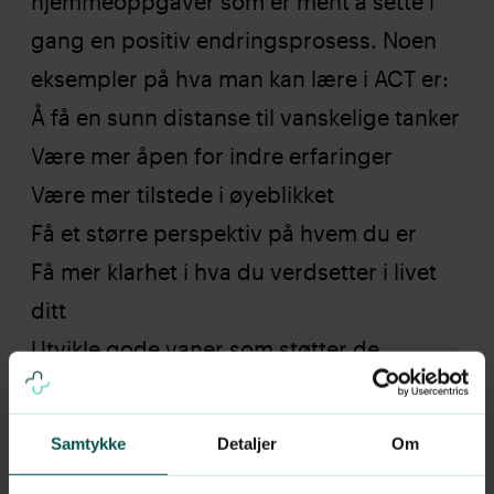
hjemmeoppgaver som er ment å sette i
gang en positiv endringsprosess. Noen
eksempler på hva man kan lære i ACT er:
Å få en sunn distanse til vanskelige tanker
Være mer åpen for indre erfaringer
Være mer tilstede i øyeblikket
Få et større perspektiv på hvem du er
Få mer klarhet i hva du verdsetter i livet
ditt
Utvikle gode vaner som støtter de
valgene du tar
ACT kan være nyttig for å behandle en
Samtykke
Detaljer
Om
rekke psykiske helseproblemer, som