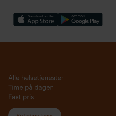
Alle helsetjenester
Time på dagen
Fast pris
Se ledige timer