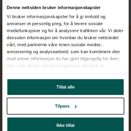
eksempelvis depresjon, angst og PTSD.
Denne nettsiden bruker informasjonskapsler
Vi bruker informasjonskapsler for å gi innhold og
annonser et personlig preg, for å levere sosiale
mediefunksjoner og for å analysere trafikken vår. Vi deler
dessuten informasjon om hvordan du bruker nettstedet
vårt, med partnerne våre innen sosiale medier,
annonsering og analysearbeid, som kan kombinere den
med annen informasjon du har gjort tilgjengelig for dem,
eller som de har samlet inn gjennom din bruk av
Last ned appen
tjenestene deres.
Tillat alle
Tilpass
Velg ønsket tjeneste
Ikke tillat