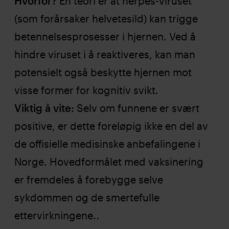
Hvorfor?
En teori er at herpes-viruset
(som forårsaker helvetesild) kan trigge
betennelsesprosesser i hjernen. Ved å
hindre viruset i å reaktiveres, kan man
potensielt også beskytte hjernen mot
visse former for kognitiv svikt.
Viktig å vite:
Selv om funnene er svært
positive, er dette foreløpig ikke en del av
de offisielle medisinske anbefalingene i
Norge. Hovedformålet med vaksinering
er fremdeles å forebygge selve
sykdommen og de smertefulle
ettervirkningene.
.