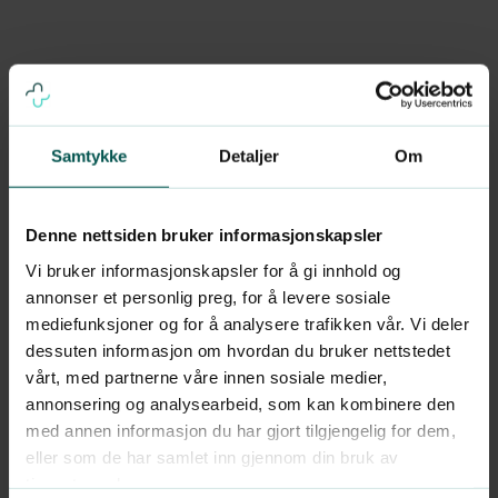
Forebygging av helvetesild
- Vaksine
Samtykke
Detaljer
Om
Den mest effektive måten å forebygge
Denne nettsiden bruker informasjonskapsler
helvetesild på er vaksinasjon. I Norge
Vi bruker informasjonskapsler for å gi innhold og
brukes i dag hovedsakelig to typer
annonser et personlig preg, for å levere sosiale
mediefunksjoner og for å analysere trafikken vår. Vi deler
vaksiner, der valget avhenger av din alder
dessuten informasjon om hvordan du bruker nettstedet
og helsetilstand:
vårt, med partnerne våre innen sosiale medier,
annonsering og analysearbeid, som kan kombinere den
Shingrix:
Dette er en moderne, inaktivert
med annen informasjon du har gjort tilgjengelig for dem,
vaksine (ikke-levende) som gir svært høy
eller som de har samlet inn gjennom din bruk av
tjenestene deres.
og langvarig beskyttelse. Den anbefales