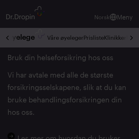
Meny
Norsk
Øyelege
Våre øyeleger
Prisliste
Klinikker
FAQ
Bruk din helseforsikring hos oss
Vi har avtale med alle de største
forsikringsselskapene, slik at du kan
bruke behandlingsforsikringen din
hos oss.
Les mer om hvordan du bruker