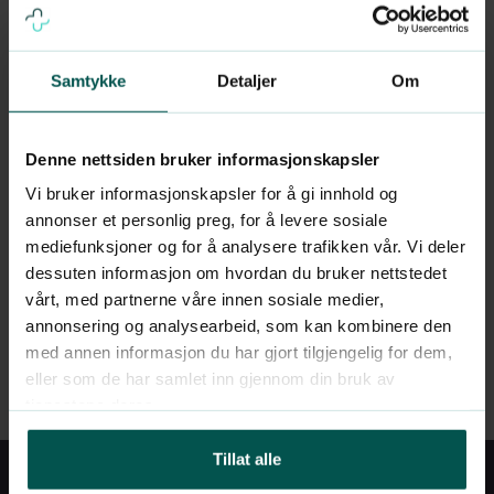
Kollektivtransport
| MAJORSTUEN: T-bane
(1/2/3/4/5), buss (20/25/45/46), flybuss og
trikk (11/12/19)
Samtykke
Detaljer
Om
Parkering
| Gateparkering eller
Colosseum P-hus
Denne nettsiden bruker informasjonskapsler
Åpningstider
| alle hverdager: kl. 0830 –
Vi bruker informasjonskapsler for å gi innhold og
annonser et personlig preg, for å levere sosiale
1600
mediefunksjoner og for å analysere trafikken vår. Vi deler
dessuten informasjon om hvordan du bruker nettstedet
vårt, med partnerne våre innen sosiale medier,
annonsering og analysearbeid, som kan kombinere den
Se ledige timer
med annen informasjon du har gjort tilgjengelig for dem,
eller som de har samlet inn gjennom din bruk av
tjenestene deres.
Tillat alle