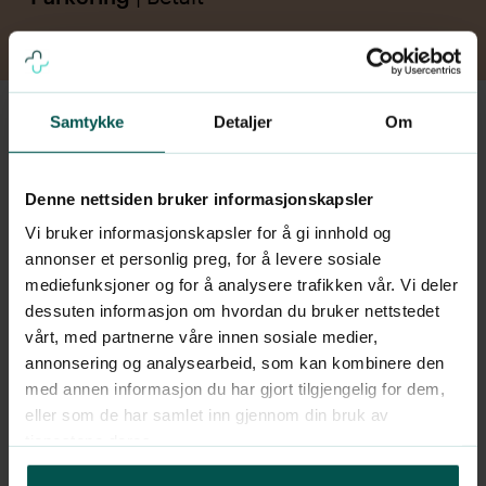
Samtykke
Detaljer
Om
Dr.Dropin Berstadhuset,
Bergen
Denne nettsiden bruker informasjonskapsler
Vi bruker informasjonskapsler for å gi innhold og
Valkendorfsgaten 9, 5012 Bergen
annonser et personlig preg, for å levere sosiale
mediefunksjoner og for å analysere trafikken vår. Vi deler
Kollektivtransport
| Følgende har stopp i
dessuten informasjon om hvordan du bruker nettstedet
nærheten: Buss (buss 3, 4, 12, 40, 50E,
vårt, med partnerne våre innen sosiale medier,
FB50 og VY190), Tog (R40), Bybanen (1).
annonsering og analysearbeid, som kan kombinere den
med annen informasjon du har gjort tilgjengelig for dem,
eller som de har samlet inn gjennom din bruk av
Parkering
| Betalt
tjenestene deres.