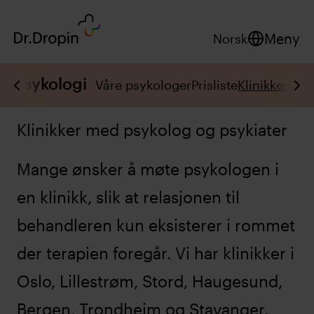
Meny
Norsk
Psykologi
Våre psykologer
Prisliste
Klinikker
Tjen
Klinikker med psykolog og psykiater
Mange ønsker å møte psykologen i
en klinikk, slik at relasjonen til
behandleren kun eksisterer i rommet
der terapien foregår. Vi har klinikker i
Oslo, Lillestrøm, Stord, Haugesund,
Bergen, Trondheim og Stavanger.