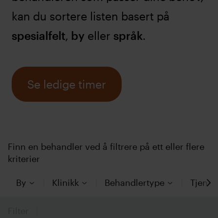
kan du sortere listen basert på
spesialfelt
,
by
eller
språk
.
Se ledige timer
Finn en behandler ved å filtrere på ett eller flere
kriterier
By
Klinikk
Behandlertype
Tjenes
Filter