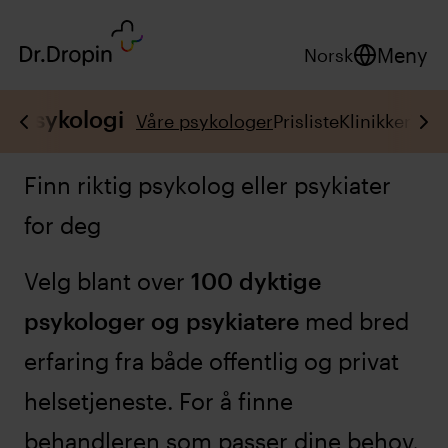
Meny
Norsk
Psykologi
Våre psykologer
Prisliste
Klinikker
Tjen
Finn riktig psykolog eller psykiater
for deg
Velg blant over
100 dyktige
psykologer og psykiatere
med bred
erfaring fra både offentlig og privat
helsetjeneste. For å finne
behandleren som passer dine behov,