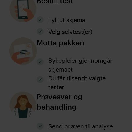
Bestill test
Fyll ut skjema
Velg selvtest(er)
Motta pakken
Sykepleier gjennomgår
skjemaet
Du får tilsendt valgte
tester
Prøvesvar og
behandling
Send prøven til analyse