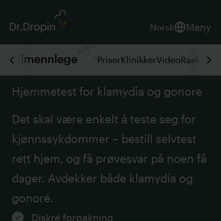
Meny
Norsk
Allmennlege
Priser
Klinikker
Video
Rask rese
Hjemmetest for klamydia og gonoré
Det skal være enkelt å teste seg for
kjønnssykdommer – bestill selvtest
rett hjem, og få prøvesvar på noen få
dager. Avdekker både klamydia og
gonoré.
Diskré forpakning