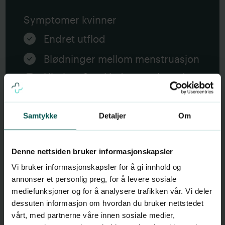
Symptomer kvinner
Endret utflod
Blødninger mellom menstruasjon
Ubehag fra skjede og svie ved
vannlating
Ved spredning til livmor:
Samtykke
Detaljer
Om
Magesmerter
Feber og påvirket allmenntilstand
Denne nettsiden bruker informasjonskapsler
Vi bruker informasjonskapsler for å gi innhold og
annonser et personlig preg, for å levere sosiale
mediefunksjoner og for å analysere trafikken vår. Vi deler
dessuten informasjon om hvordan du bruker nettstedet
vårt, med partnerne våre innen sosiale medier,