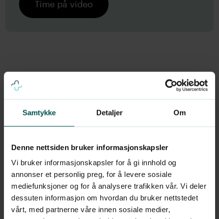
Time på video
En tverrfaglig tilnærming
Samtykke
Detaljer
Om
Vi i Dr.Dropin er opptatt av å ha en
tverrfaglig tilnærming til hodepine og
Denne nettsiden bruker informasjonskapsler
migrene. Les videre under for å få
Vi bruker informasjonskapsler for å gi innhold og
oversikt over hvem som kan hjelpe deg i
annonser et personlig preg, for å levere sosiale
mediefunksjoner og for å analysere trafikken vår. Vi deler
tillegg til hodepinelegen.
dessuten informasjon om hvordan du bruker nettstedet
vårt, med partnerne våre innen sosiale medier,