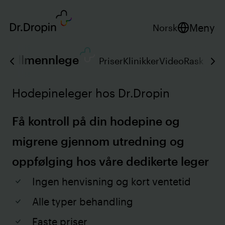
Meny
Norsk
Allmennlege
Priser
Klinikker
Video
Rask rese
Hodepineleger hos Dr.Dropin
Få kontroll på din hodepine og
migrene gjennom utredning og
oppfølging hos våre dedikerte leger
Ingen henvisning og kort ventetid
Alle typer behandling
Faste priser