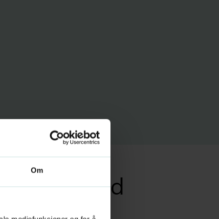
Om
kte lege med
iale mediefunksjoner og for å