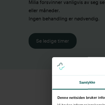
Milia forsvinner vanligvis av seg se
eller måneder.
Ingen behandling er nødvendig.
Se ledige timer
Samtykke
Denne nettsiden bruker inf
Vi bruker informasjonskapsler