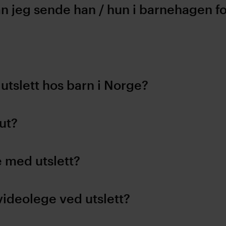
kan jeg sende han / hun i barnehagen f
 utslett hos barn i Norge?
ut?
e med utslett?
videolege ved utslett?