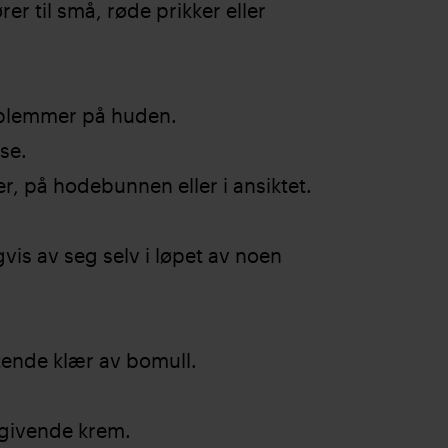
rer til små, røde prikker eller
r blemmer på huden.
lse.
er, på hodebunnen eller i ansiktet.
gvis av seg selv i løpet av noen
:
ittende klær av bomull.
sgivende krem.