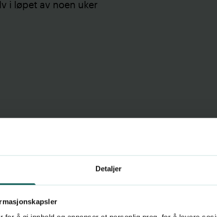
lv i løpet av noen uker
Detaljer
Når konta
utslett
ormasjonskapsler
 for å gi innhold og annonser et personlig preg, for å levere sos