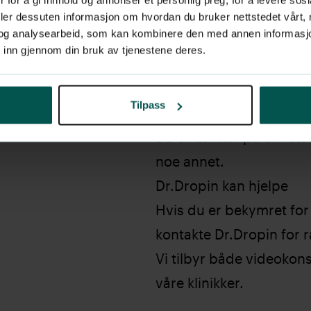
deler dessuten informasjon om hvordan du bruker nettstedet vårt,
og analysearbeid, som kan kombinere den med annen informasjon d
Når bør du kontakte leg
 inn gjennom din bruk av tjenestene deres.
Kontakt lege ved Dr.Dro
Utslettet blir verre elle
Tilpass
Barnet virker utilpass el
Du er usikker på om utslet
noe annet.
Dr.Dropin kan hjelpe
Hvis du er bekymret for 
kontakte Dr.Dropin for 
Vi tilbyr både videokon
våre klinikker.