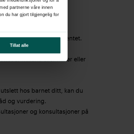
 med partnerne våre innen
u har gjort tilgjengelig for
e?
pin hvis:
r ikke forsvinner som forventet.
Tillat alle
ler har feber.
tet er miliaria eller milier eller
utslett hos barnet ditt, kan du
råd og vurdering.
sultasjoner og konsultasjoner på