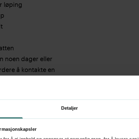
r løping
pp
t
atten
 noen dager eller
urdere å kontakte en
re
idra til å redusere
Detaljer
regelen som grovt
ormasjonskapsler
 for å gi innhold og annonser et personlig preg, for å levere sos