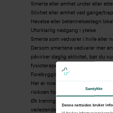
Smerte eller ømhet under eller ette
Stivhet eller ømhet ved gange/tra
Hevelse eller betennelsestegn lokal
Uforklarlig nedgang i ytelse
Smerte som vedvarer i hvile eller n
Dersom smertene vedvarer mer enn
påvirker daglig aktivitet, bør du v
fysioterapeut eller kiropraktor.
Forebygging: gode vaner for løpe
Her er noen anbefalinger som kan b
Samtykke
risikoen for løpeskader:
Øk treningsmengde
gradvis
(10 % 
Denne nettsiden bruker inf
veiledende)
Vi bruker informasjonskapsler