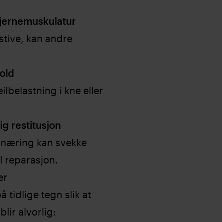
kjernemuskulatur
 stive, kan andre
old
lbelastning i kne eller
ig restitusjon
og næring kan svekke
l reparasjon.
er
tidlige tegn slik at
lir alvorlig: