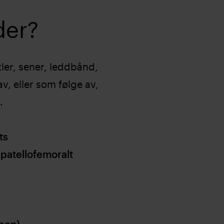
der?
ler, sener, leddbånd,
v, eller som følge av,
.
ts
 patellofemoralt