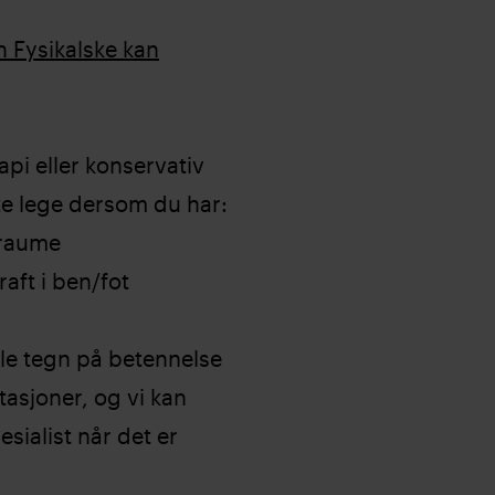
 Fysikalske kan
rapi eller konservativ
te lege dersom du har:
 traume
aft i ben/fot
ale tegn på betennelse
tasjoner, og vi kan
esialist når det er