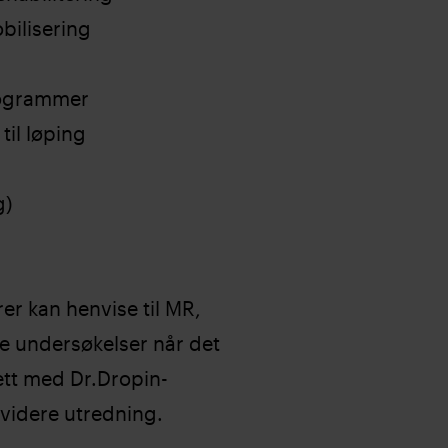
bilisering
rogrammer
til løping
g)
er kan henvise til MR,
e undersøkelser når det
ett med Dr.Dropin-
 videre utredning.