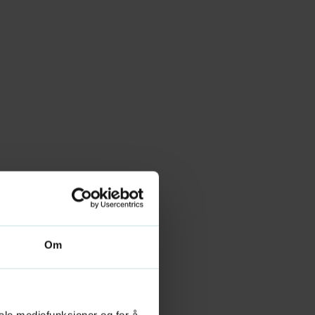
Om
iale mediefunksjoner og for å