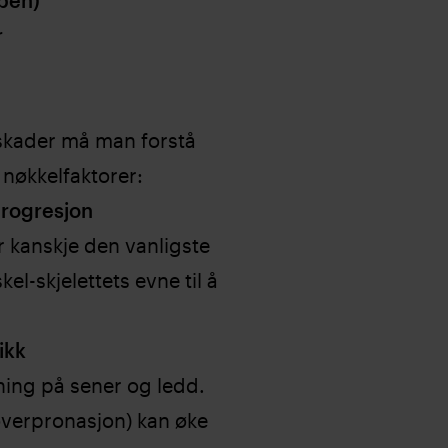
rben)
r
skader må man forstå
 nøkkelfaktorer:
progresjon
 kanskje den vanligste
l-skjelettets evne til å
ikk
stning på sener og ledd.
overpronasjon) kan øke