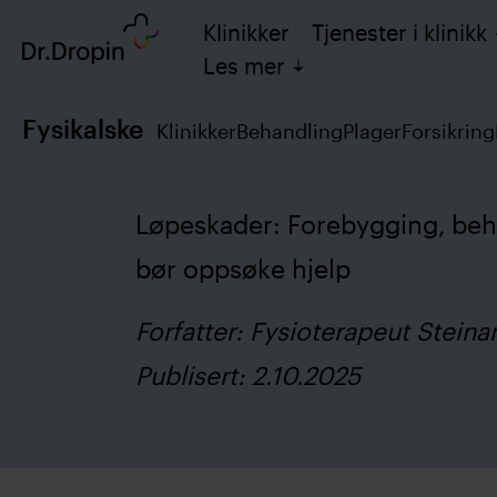
Klinikker
Tjenester i klinikk
Les mer
Fysikalske
Klinikker
Behandling
Plager
Forsikring
Løpeskader: Forebygging, beh
bør oppsøke hjelp
Forfatter: Fysioterapeut Steina
Publisert: 2.10.2025