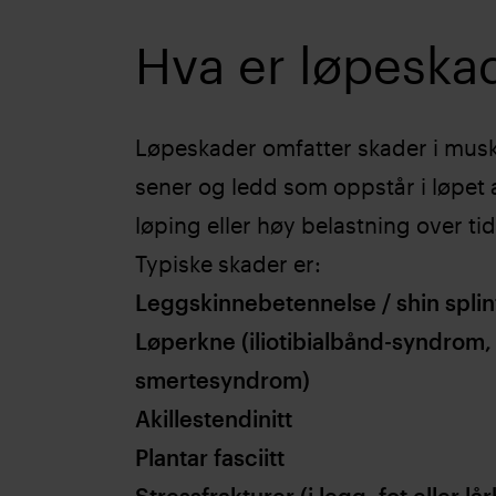
Hva er løpeska
Løpeskader omfatter skader i musk
sener og ledd som oppstår i løpet a
løping eller høy belastning over tid
Typiske skader er:
Leggskinnebetennelse / shin splin
Løperkne (iliotibialbånd-syndrom,
smertesyndrom)
Akilles­tendinitt
Plantar fasciitt