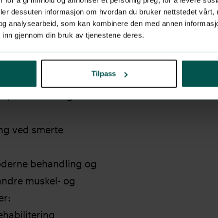
sitet
deler dessuten informasjon om hvordan du bruker nettstedet vårt,
og analysearbeid, som kan kombinere den med annen informasjon d
g
 inn gjennom din bruk av tjenestene deres.
jernemuskulatur, legger
Tilpass
n, aktiv hvile og
ing ved smerte
moderne behandling og
 andre muskel- og
er:
ehabilitering