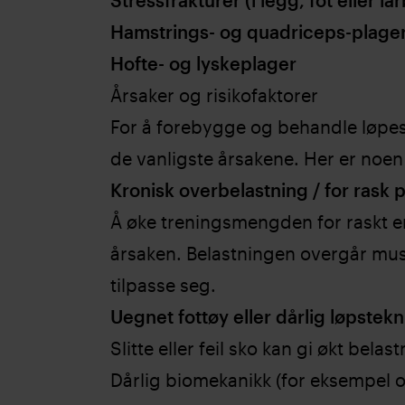
Stressfrakturer (i legg, fot eller lå
Hamstrings- og quadriceps-plage
Hofte- og lyskeplager
Årsaker og risikofaktorer
For å forebygge og behandle løpe
de vanligste årsakene. Her er noen
Kronisk overbelastning / for rask 
Å øke treningsmengden for raskt er
årsaken. Belastningen overgår muske
tilpasse seg.
Uegnet fottøy eller dårlig løpstekn
Slitte eller feil sko kan gi økt bela
Dårlig biomekanikk (for eksempel 