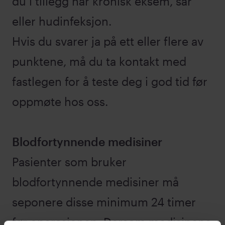
du i tillegg har kronisk eksem, sår
eller hudinfeksjon.
Hvis du svarer ja på ett eller flere av
punktene, må du ta kontakt med
fastlegen for å teste deg i god tid før
oppmøte hos oss.
Blodfortynnende medisiner
Pasienter som bruker
blodfortynnende medisiner må
seponere disse minimum 24 timer
før operasjonen. Dersom medisinene