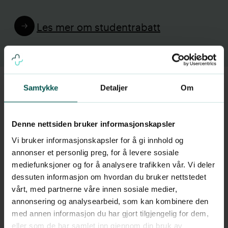
Les mer om studentrabatt
Samtykke
Detaljer
Om
Fraværsattest ved
Denne nettsiden bruker informasjonskapsler
videokonsultasjon
Vi bruker informasjonskapsler for å gi innhold og
annonser et personlig preg, for å levere sosiale
mediefunksjoner og for å analysere trafikken vår. Vi deler
De fleste legeerklæringer bør
dessuten informasjon om hvordan du bruker nettstedet
gjennomføres på en fysisk klinikk med en
vårt, med partnerne våre innen sosiale medier,
annonsering og analysearbeid, som kan kombinere den
personlig undersøkelse av pasienten.
med annen informasjon du har gjort tilgjengelig for dem,
Dette for å avgjøre om du har en sykdom
eller som de har samlet inn gjennom din bruk av