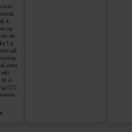
s hun
ronisk
på 4.
ne og
gran de
ks 1 g
jent på
isning
 på vent
 økt
il vi
 🏋🏼‍♀️
rmeste
n