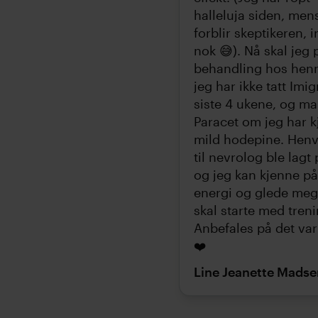
halleluja siden, men
forblir skeptikeren, i
nok 😅). Nå skal jeg 
behandling hos hen
jeg har ikke tatt Imi
siste 4 ukene, og ma
Paracet om jeg har k
mild hodepine. Henv
til nevrolog ble lagt
og jeg kan kjenne på
energi og glede meg t
skal starte med trening
Anbefales på det va
❤️
Line Jeanette Madse