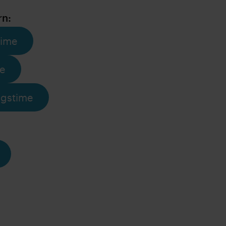
rn:
time
me
ngstime