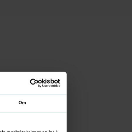
Om
iale mediefunksjoner og for å