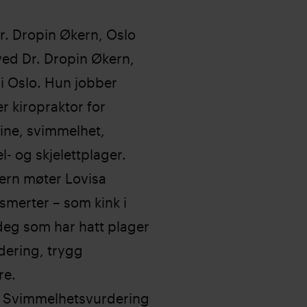
r. Dropin Økern, Oslo
ved Dr. Dropin Økern,
9 i Oslo. Hun jobber
 kiropraktor for
ine, svimmelhet,
- og skjelettplager.
ern møter Lovisa
merter – som kink i
 deg som har hatt plager
dering, trygg
re.
 – Svimmelhetsvurdering