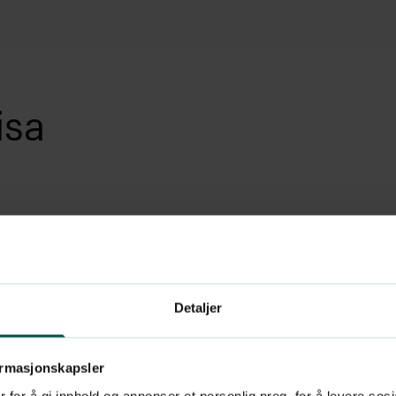
isa
ring fra ulike muskel-
-, nakke og typiske
d hodepine og migrene.
Detaljer
nnen undersøkelse og
og er ansvarlig for
ormasjonskapsler
immelhet i klinikken.
 for å gi innhold og annonser et personlig preg, for å levere sos