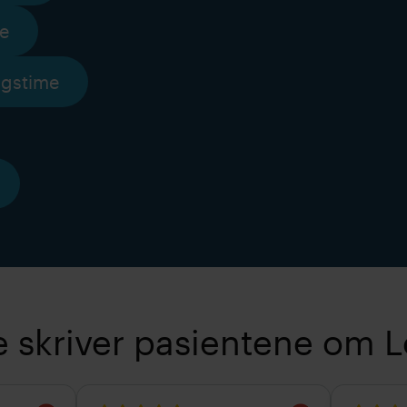
me
ngstime
e skriver pasientene om L