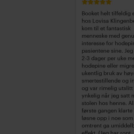
Booket helt tilfeldig
hos Lovisa Klingenb
kom til et fantastisk
menneske med genu
interesse for hodepi
pasientene sine. Je
2-3 dager per uke m
hodepine eller migr
ukentlig bruk av høy
smertestillende og i
og var rimelig utslitt
ynkelig når jeg satt 
stolen hos henne. Al
første gangen klarte
løsne opp i noe som
omtrent ga umiddel
effekt. (Jeg har ropt