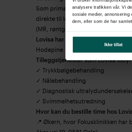
analysere trafikken vår. Vi 
Som primærkontakt kan hun både 
sosiale medier, annonsering 
direkte til legespesialist, sykehus e
dem, eller som de har samlet
(MR, røntgen, ultralyd).
Lovisa har særlig interesse for:
Ikke tillat
Hodepine
|
Svimmelhet
|
Rygg
|
N
Tilleggstjenester som Lovisa tilbyr
✓
Trykkbølgebehandling
✓ Nålebehandling
✓
Diagnostisk ultralydundersøkels
✓
Svimmelhetsutredning
Hvor kan du bestille time hos Lovi
📍 Økern, hvor Fokusklinikken har b