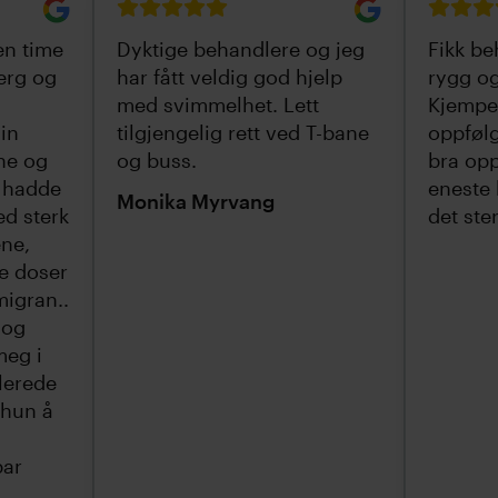
 en time
Dyktige behandlere og jeg
Fikk be
erg og
har fått veldig god hjelp
rygg og
med svimmelhet. Lett
Kjempe
in
tilgjengelig rett ved T-bane
oppfølg
ne og
og buss.
bra opp
g hadde
eneste 
Monika Myrvang
ed sterk
det ste
ene,
e doser
migran..
 og
meg i
lerede
 hun å
bar