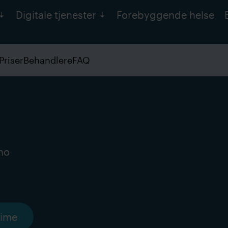
Digitale tjenester
Forebyggende helse
Priser
Behandlere
FAQ
no
time