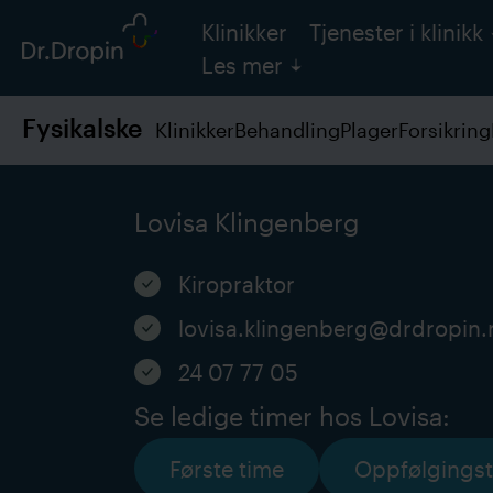
Klinikker
Tjenester i klinikk
Les mer
Fysikalske
Klinikker
Behandling
Plager
Forsikring
Lovisa Klingenberg
Kiropraktor
lovisa.klingenberg@drdropin.
24 07 77 05
Se ledige timer hos Lovisa:
Første time
Oppfølgings