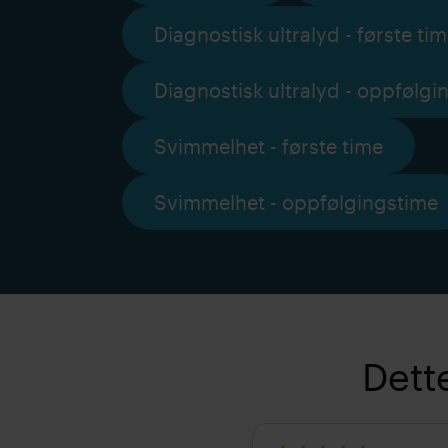
Diagnostisk ultralyd - første ti
Diagnostisk ultralyd - oppfølgi
Svimmelhet - første time
Svimmelhet - oppfølgingstime
Dett