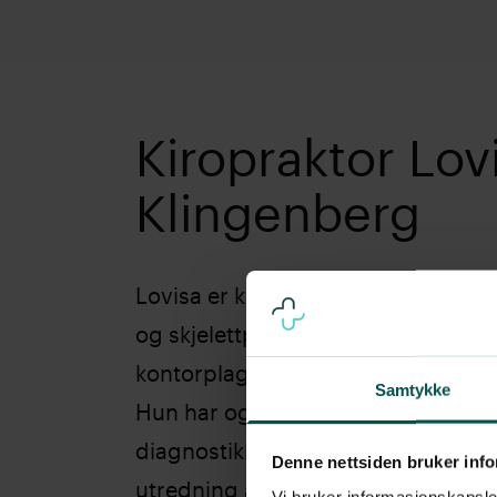
Kiropraktor Lov
Klingenberg
Lovisa er kiropraktor med bred erfa
og skjelettplager. I tillegg til rygg
kontorplager, jobber hun mye me
Samtykke
Hun har også spesialkompetanse i
diagnostikk av svimmelhetsplager, 
Denne nettsiden bruker inf
utredning av akutt- og langvarig sv
Vi bruker informasjonskapsler