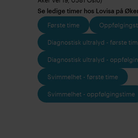
Aker vei 19, 0581 Oslo)
Se ledige timer hos Lovisa på Øke
Første time
Oppfølgings
Diagnostisk ultralyd - første ti
Diagnostisk ultralyd - oppfølgi
Svimmelhet - første time
Svimmelhet - oppfølgingstime