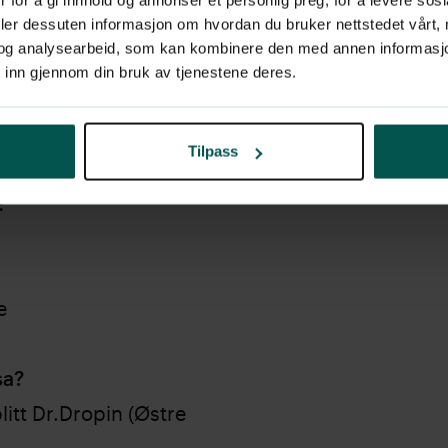
deler dessuten informasjon om hvordan du bruker nettstedet vårt,
sykmelde og henvise
og analysearbeid, som kan kombinere den med annen informasjon d
ller bildediagnostikk
 inn gjennom din bruk av tjenestene deres.
Tilpass
akke
|
Skulder
:
e
sa?
litt Dr.Dropin (Østre